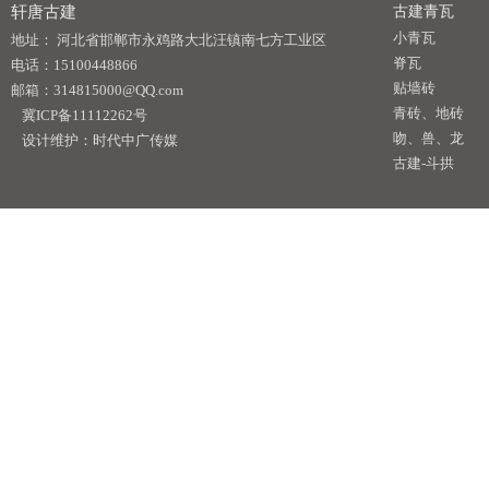
轩唐古建
古建青瓦
小青瓦
地址： 河北省邯郸市永鸡路大北汪镇南七方工业区
脊瓦
电话：15100448866
贴墙砖
邮箱：314815000@QQ.com
青砖、地砖
冀ICP备11112262号
吻、兽、龙
设计维护：时代中广传媒
古建-斗拱