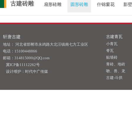
古建砖雕
扇形砖雕
圆形砖雕
什锦窗花
影
轩唐古建
古建青瓦
小青瓦
地址： 河北省邯郸市永鸡路大北汪镇南七方工业区
脊瓦
电话：15100448866
贴墙砖
邮箱：314815000@QQ.com
青砖、地砖
冀ICP备11112262号
吻、兽、龙
设计维护：时代中广传媒
古建-斗拱