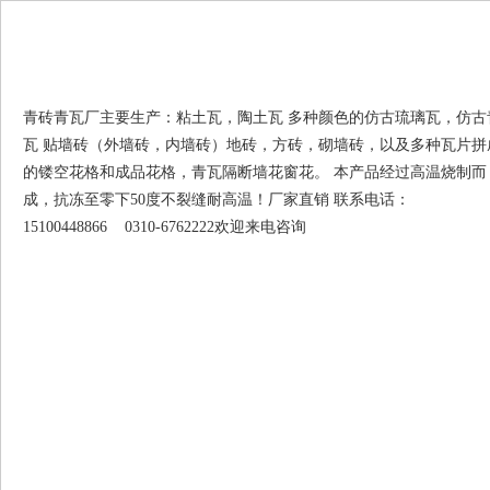
青砖青瓦厂主要生产：粘土瓦，陶土瓦 多种颜色的仿古琉璃瓦，仿古
瓦 贴墙砖（外墙砖，内墙砖）地砖，方砖，砌墙砖，以及多种瓦片拼
的镂空花格和成品花格，青瓦隔断墙花窗花。 本产品经过高温烧制而
成，抗冻至零下50度不裂缝耐高温！厂家直销 联系电话：
15100448866 0310-6762222欢迎来电咨询